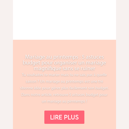
Mariage au printemps : 5 astuces
budget pour organiser un mariage
magnifique sans se ruiner
Tu souhaites te marier mais tu ne sais pas à quelle
saison ? Un mariage au printemps est une trè
sbonne idée pour gérer plus facilement son budget.
Dans notre article, retrouve 5 astuces budget pour
un mariage au pirntemps !
Lire plus