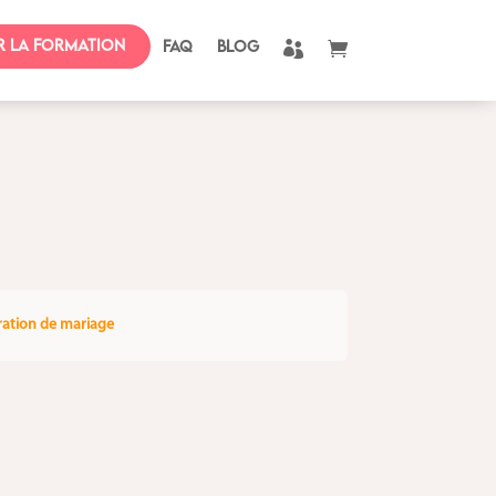
r la formation
FAQ
BLOG


ration de mariage