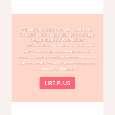
Mariage au printemps : 5 astuces
budget pour organiser un mariage
magnifique sans se ruiner
Tu souhaites te marier mais tu ne sais pas à quelle
saison ? Un mariage au printemps est une trè
sbonne idée pour gérer plus facilement son budget.
Dans notre article, retrouve 5 astuces budget pour
un mariage au pirntemps !
Lire plus