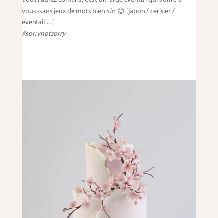
Vous l’aurez compris, c’est un large éventail qui s’offre à
vous -sans jeux de mots bien sûr 😉 (japon / cerisier /
éventail …)
#sorrynotsorry