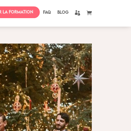
r la formation
FAQ
BLOG

