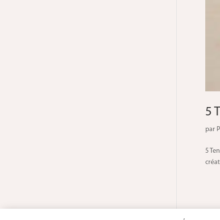
5 
par
P
5 Te
créat