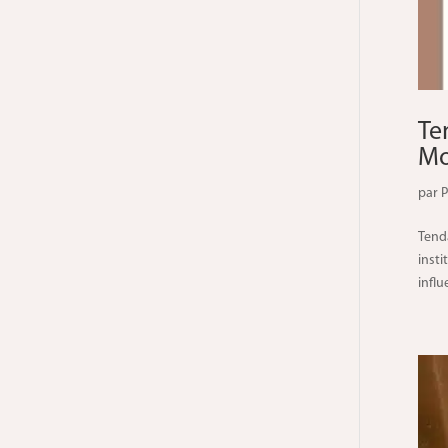
Te
Mo
par
P
Tend
insti
influ