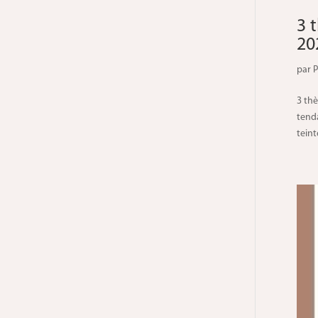
3 
20
par
P
3 th
tend
teinte